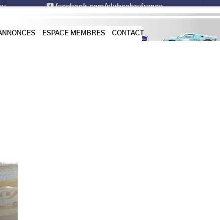
ejoindre ou continuer la route en 2024

facebook.com/clubcobrafrance
 ANNONCES
ESPACE MEMBRES
CONTACT